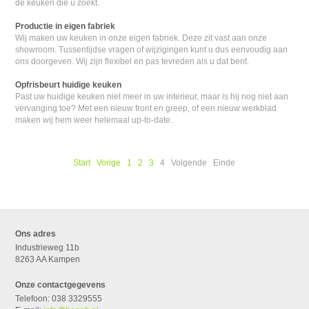
de keuken die u zoekt.
Productie in eigen fabriek
Wij maken uw keuken in onze eigen fabriek. Deze zit vast aan onze
showroom. Tussentijdse vragen of wijzigingen kunt u dus eenvoudig aan
ons doorgeven. Wij zijn flexibel en pas tevreden als u dat bent.
Opfrisbeurt huidige keuken
Past uw huidige keuken niet meer in uw interieur, maar is hij nog niet aan
vervanging toe? Met een nieuw front en greep, of een nieuw werkblad
maken wij hem weer helemaal up-to-date.
Start
Vorige
1
2
3
4
Volgende
Einde
Ons adres
Industrieweg 11b
8263 AA Kampen
Onze contactgegevens
Telefoon: 038 3329555